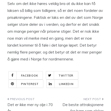
Selv om det ikke høres veldig bra at du ikke kan få
laksen så billig som tidligere, så er det noen fordeler av
prisøkningene. Faktisk er laks en del av det som Norge
selger store deler av i verden, og derfor er det snakk
om mange penger når prisene stiger. Det er nok ikke
noe man vil merke med en gang, men det er noe
landet kommer til å føle i det lange løpet. Det betyr
nemlig flere penger, og det betyr at det er mer penger
å gjøre med i Norge for nordmennene.
FACEBOOK
TWITTER
PINTEREST
LINKEDIN
Indlægsnavigation
Det er ikke mer ny olje i 70
De beste attraksjonene
år
for barn som elsker