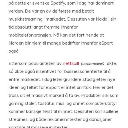
på dette er svenske Spotify, som i dag har dominert
verden. De var en av de første med betalt
musikkstreaming i markedet. Dessuten var Nokia i sin
tid absolutt langt fremme innenfor
mobiltelefonbransjen. Nå kan det fort hende at
Norden blir hjem til mange bedrifter innenfor eSport
også.
Ettersom populariteten av
nettspill
økte,
så økte også insentivet for businessorienterte til å
entre markedet. I dag leter gründere stadig etter nye
ideer, og feltet for eSport er intet unntak. Her er det
tross alt et massivt marked å ta av. Produkter slik som
gaming stoler, tastatur, mus, og annet computerutstyr
kommer kanskje først til minnet. Dessuten kan spillene
streames, og både reklameinntekter og donasjoner
kan føre til massive inntekter.