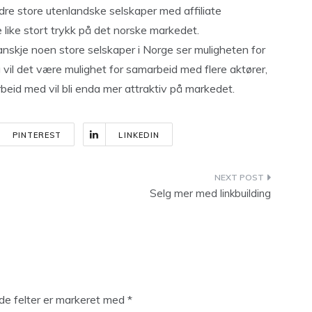
 andre store utenlandske selskaper med affiliate
e like stort trykk på det norske markedet.
kanskje noen store selskaper i Norge ser muligheten for
g vil det være mulighet for samarbeid med flere aktører,
eid med vil bli enda mer attraktiv på markedet.
PINTEREST
LINKEDIN
Selg mer med linkbuilding
e felter er markeret med
*