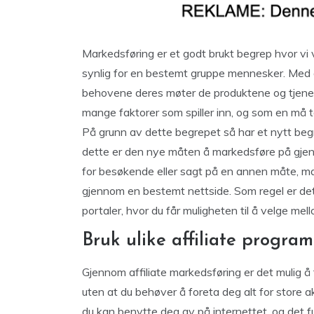
Markedsføring er et godt brukt begrep hvor vi v
synlig for en bestemt gruppe mennesker. Med a
behovene deres møter de produktene og tjenes
mange faktorer som spiller inn, og som en må t
På grunn av dette begrepet så har et nytt begr
dette er den nye måten å markedsføre på gjenn
for besøkende eller sagt på en annen måte, man
gjennom en bestemt nettside. Som regel er de
portaler, hvor du får muligheten til å velge mell
Bruk ulike affiliate program
Gjennom affiliate markedsføring er det mulig 
uten at du behøver å foreta deg alt for store 
du kan benytte deg av på internettet, og det f