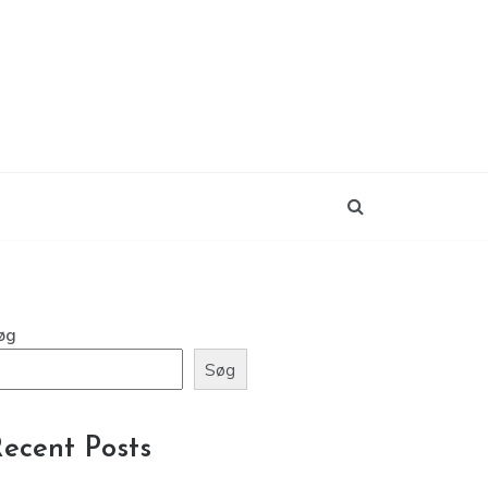
øg
Søg
ecent Posts