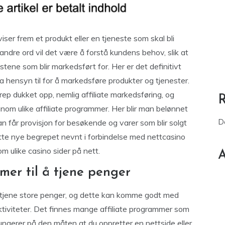
iser frem et produkt eller en tjeneste som skal bli
ndre ord vil det være å forstå kundens behov, slik at
tene som blir markedsført for.
Her er det definitivt
a hensyn til for å markedsføre produkter og tjenester.
ep dukket opp, nemlig affiliate markedsføring, og
om ulike affiliate programmer. Her blir man belønnet
D
 får provisjon for besøkende og varer som blir solgt
tte nye begrepet nevnt i forbindelse med nettcasino
om ulike casino sider på nett.
A
mer til å tjene penger
å tjene store penger, og dette kan komme godt med
aktiviteter. Det finnes mange affiliate programmer som
ungerer på den måten at du oppretter en nettside eller