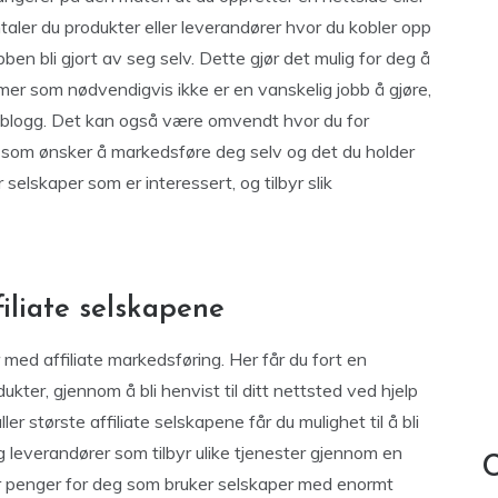
taler du produkter eller leverandører hvor du kobler opp
obben bli gjort av seg selv. Dette gjør det mulig for deg å
r som nødvendigvis ikke er en vanskelig jobb å gjøre,
ler blogg. Det kan også være omvendt hvor du for
r som ønsker å markedsføre deg selv og det du holder
selskaper som er interessert, og tilbyr slik
filiate selskapene
med affiliate markedsføring. Her får du fort en
dukter, gjennom å bli henvist til ditt nettsted ved hjelp
er største affiliate selskapene får du mulighet til å bli
og leverandører som tilbyr ulike tjenester gjennom en
C
mer penger for deg som bruker selskaper med enormt