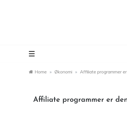
Skip
to
content
Home
»
Økonomi
»
Affiliate programmer e
Affiliate programmer er de